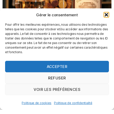
Gérer le consentement
Pour offrir les meilleures expériences, nous utilisons des technologies
telles que les cookies pour stocker et/ou accéder aux informations des
appareils. Le fait de consentir à ces technologies nous permettra de
traiter des données telles que le comportement de navigation ou les ID
uniques sur ce site. Le fait de ne pas consentir ou de retirer son
consentement peut avoir un effet négatif sur certaines caractéristiques
Domaine Mazou – Cote du Tarn Rosé
et fonctions.
6,95
€
ACCEPTER
AJOUTER AU PANIER
REFUSER
VOIR LES PRÉFÉRENCES
Politique de cookies
Politique de confidentialité