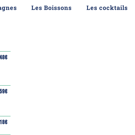
agnes
Les Boissons
Les cocktails
48€
59€
18€