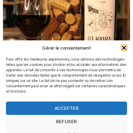
Gérer le consentement
Pour offrir les meilleures expériences, nous utilisons des technologies
telles que les cookies pour stocker et/ou accéder aux informations des
appareils. Le fait de consentir à ces technologies nous permettra de
traiter des données telles que le comportement de navigation ou les ID
Les Agasses – Domaine Val Joanis
uniques sur ce site. Le fait de ne pas consentir ou de retirer son
consentement peut avoir un effet négatif sur certaines caractéristiques
rouge
et fonctions.
10,50
€
ACCEPTER
AJOUTER AU PANIER
REFUSER