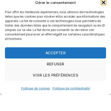
Gérer le consentement
Pour offrir les meilleures expériences, nous utilisons des technologies
telles que les cookies pour stocker et/ou accéder aux informations des
appareils. Le fait de consentir à ces technologies nous permettra de
traiter des données telles que le comportement de navigation ou les ID
uniques sur ce site. Le fait de ne pas consentir ou de retirer son
consentement peut avoir un effet négatif sur certaines caractéristiques
et fonctions.
ACCEPTER
REFUSER
Baptiste & Léon Blanc – Domaine Saint Cers
VOIR LES PRÉFÉRENCES
8,50
€
Politique de cookies
Politique de confidentialité
AJOUTER AU PANIER