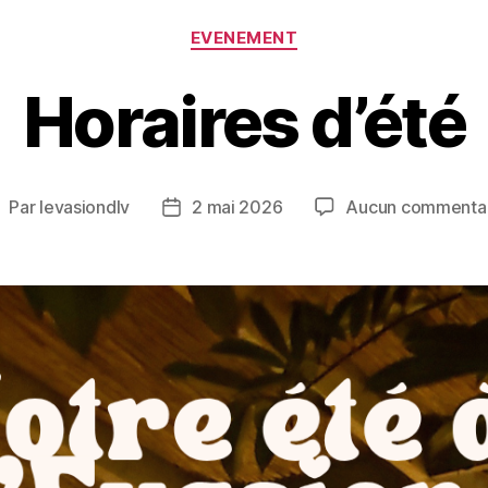
EVENEMENT
Horaires d’été
Par
levasiondlv
2 mai 2026
Aucun commenta