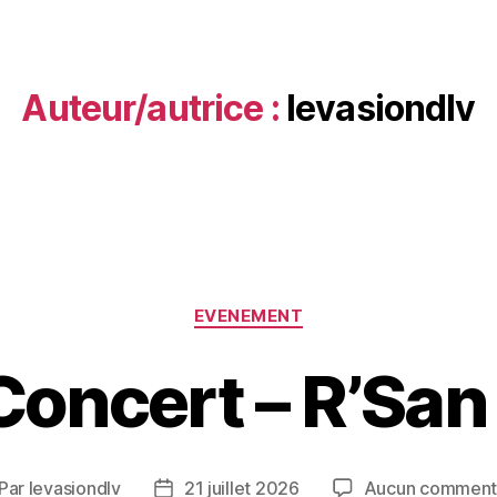
Auteur/autrice :
levasiondlv
EVENEMENT
Concert – R’San
Par
levasiondlv
21 juillet 2026
Aucun comment