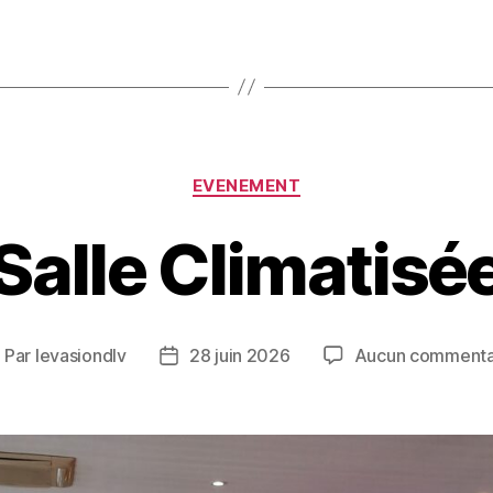
EVENEMENT
Salle Climatisé
Par
levasiondlv
28 juin 2026
Aucun commenta