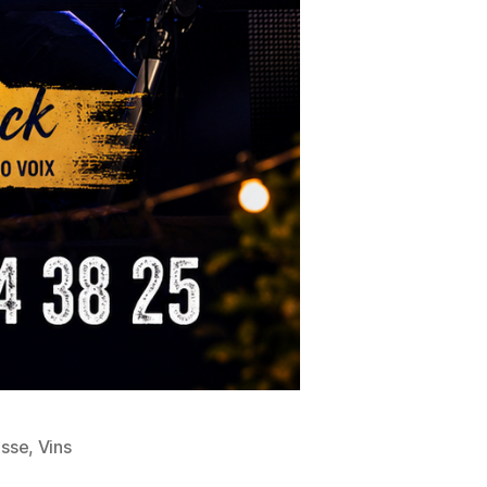
asse
,
Vins