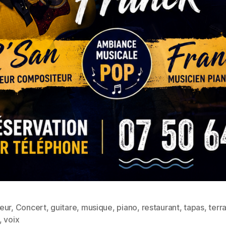
eur
,
Concert
,
guitare
,
musique
,
piano
,
restaurant
,
tapas
,
terr
,
voix