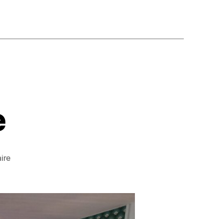
e
ire